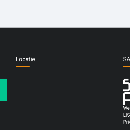
Locatie
S
We
LIS
Pri