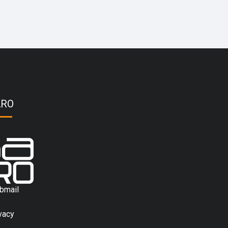
ARO
bmail
vacy