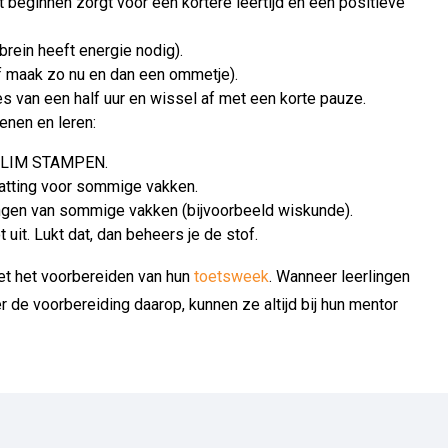
t beginnen zorgt voor een kortere leertijd en een positieve
 brein heeft energie nodig).
f maak zo nu en dan een ommetje).
jes van een half uur en wissel af met een korte pauze.
enen en leren:
n SLIM STAMPEN.
tting voor sommige vakken.
ngen van sommige vakken (bijvoorbeeld wiskunde).
uit. Lukt dat, dan beheers je de stof.
t het voorbereiden van hun
toetsweek
. Wanneer leerlingen
r de voorbereiding daarop, kunnen ze altijd bij hun mentor