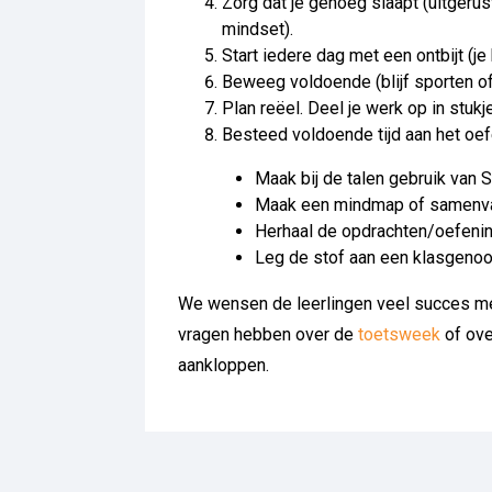
Zorg dat je genoeg slaapt (uitgerus
mindset).
Start iedere dag met een ontbijt (je
Beweeg voldoende (blijf sporten o
Plan reëel. Deel je werk op in stuk
Besteed voldoende tijd aan het oef
Maak bij de talen gebruik va
Maak een mindmap of samenva
Herhaal de opdrachten/oefeni
Leg de stof aan een klasgenoot 
We wensen de leerlingen veel succes me
vragen hebben over de
toetsweek
of ove
aankloppen.