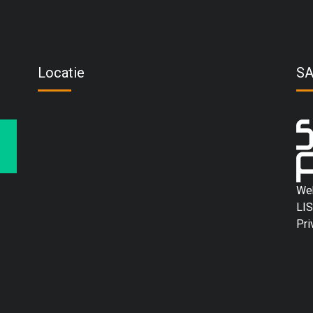
Locatie
S
We
LIS
Pri