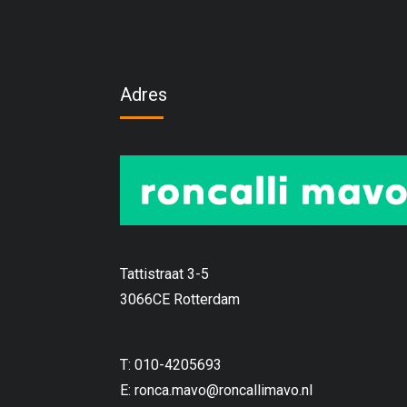
Adres
Tattistraat 3-5
3066CE Rotterdam
T: 010-4205693
E:
ronca.mavo@roncallimavo.nl