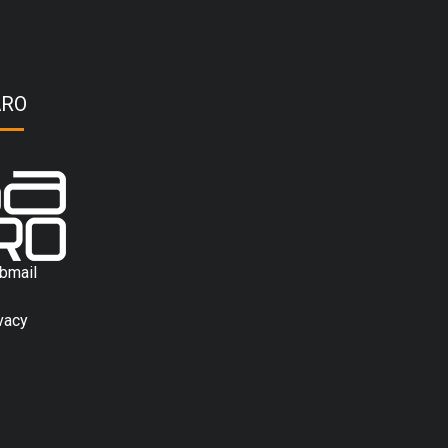
ARO
bmail
vacy