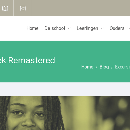
Home
De school
Leerlingen
Ouders
oek Remastered
Home
Blog
Excurs